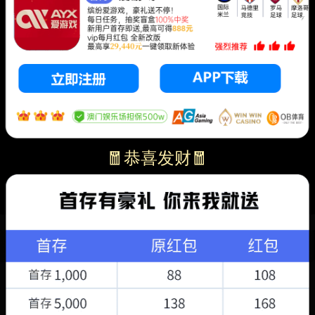
🧧恭喜发财🧧